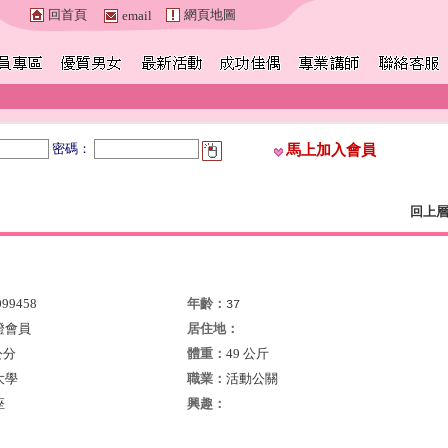
回首頁
網頁地圖
email
密碼：
馬上加入會員
回上
099458
年齡：
37
證會員
居住地：
公分
體重：
49 公斤
大學
職業：
活動公關
座
興趣：