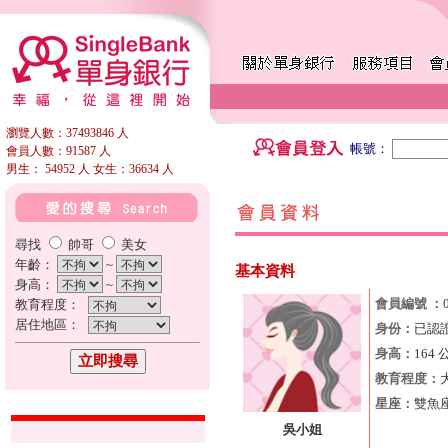
瀏覽人數：37493846 人
帳號：
會員人數：91587 人
男生： 54952 人 女生：36634 人
尋找
帥哥
美女
年齡：
~
基本資料
身高：
~
會員編號 ：
教育程度：
居住地區：
身份：
已認
身高：
164 
教育程度：
星座：
雙魚
吳小姐