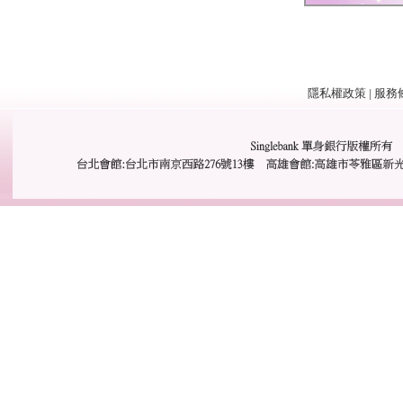
隱私權政策
|
服務