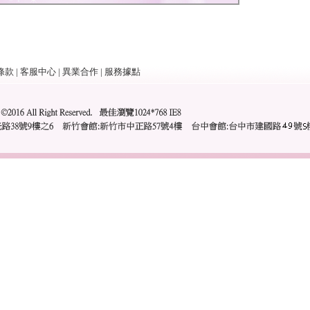
條款
|
客服中心
|
異業合作
|
服務據點