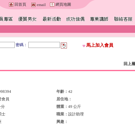
回首頁
網頁地圖
email
密碼：
馬上加入會員
回上
098394
年齡：
42
證會員
居住地：
公分
體重：
49 公斤
碩士
職業：
設計助理
座
興趣：