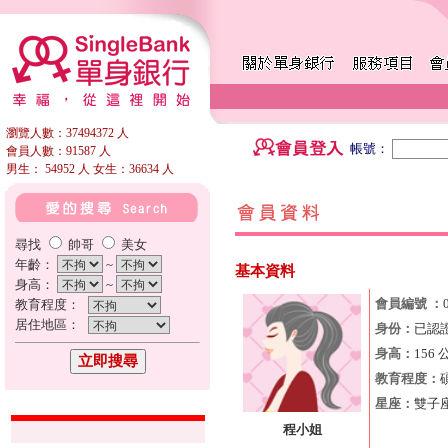
瀏覽人數：37494372 人
帳號：
會員人數：91587 人
男生： 54952 人 女生：36634 人
尋找
帥哥
美女
年齡：
~
基本資料
身高：
~
會員編號 ：
教育程度：
居住地區：
身份：
已認
身高：
156 
教育程度：
星座：
雙子
程小姐