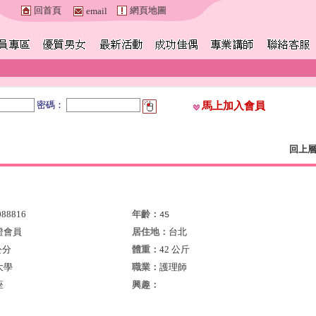
回首頁
網頁地圖
email
密碼：
馬上加入會員
回上
088816
年齡：
45
證會員
居住地：
台北
公分
體重：
42 公斤
大學
職業：
護理師
座
興趣：