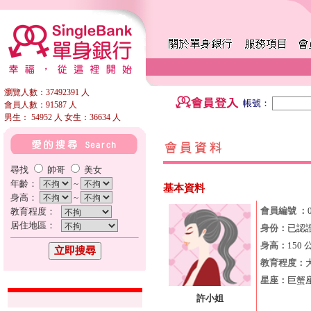
瀏覽人數：37492391 人
帳號：
會員人數：91587 人
男生： 54952 人 女生：36634 人
尋找
帥哥
美女
年齡：
~
基本資料
身高：
~
會員編號 ：
教育程度：
居住地區：
身份：
已認
身高：
150 
教育程度：
星座：
巨蟹
許小姐