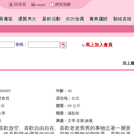
回首頁
網頁地圖
email
密碼：
馬上加入會員
回上
084085
年齡：
45
證會員
居住地：
台北
公分
體重：
60 公斤
大學
職業：
攝影師
座
興趣：
文學,音樂,繪畫,
喜歡放空、喜歡自由自在、喜歡老老舊舊的事物泛著一層黃