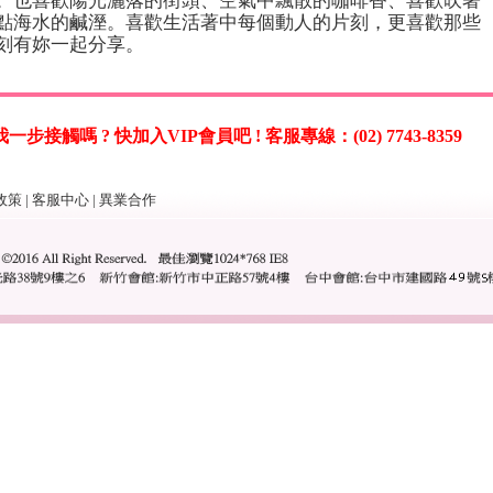
。也喜歡陽光灑落的街頭、空氣中飄散的咖啡香、喜歡吹著
點海水的鹹溼。喜歡生活著中每個動人的片刻，更喜歡那些
刻有妳一起分享。
觸嗎 ? 快加入VIP會員吧 ! 客服專線：(02) 7743-8359
政策
|
客服中心
|
異業合作