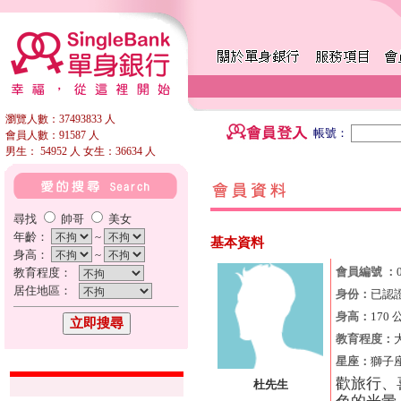
瀏覽人數：37493833 人
帳號：
會員人數：91587 人
男生： 54952 人 女生：36634 人
尋找
帥哥
美女
年齡：
~
基本資料
身高：
~
會員編號 ：
教育程度：
居住地區：
身份：
已認
身高：
170 
教育程度：
星座：
獅子
歡旅行、
杜先生