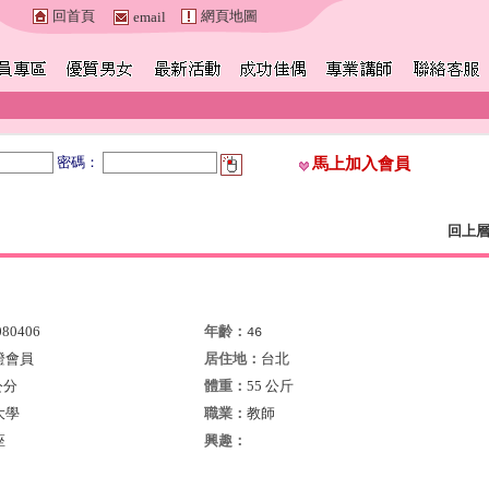
回首頁
網頁地圖
email
密碼：
馬上加入會員
回上
080406
年齡：
46
證會員
居住地：
台北
公分
體重：
55 公斤
大學
職業：
教師
座
興趣：