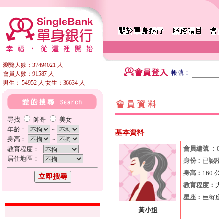
瀏覽人數：37494021 人
帳號：
會員人數：91587 人
男生： 54952 人 女生：36634 人
尋找
帥哥
美女
年齡：
~
基本資料
身高：
~
會員編號 ：
教育程度：
居住地區：
身份：
已認
身高：
160 
教育程度：
星座：
巨蟹
黃小姐