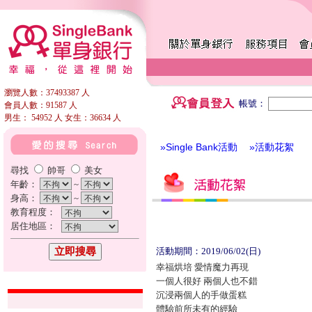
瀏覽人數：37493387 人
帳號：
會員人數：91587 人
男生： 54952 人 女生：36634 人
»Single Bank活動
»活動花絮
尋找
帥哥
美女
年齡：
~
身高：
~
教育程度：
居住地區：
活動期間：2019/06/02(日)
幸福烘培 愛情魔力再現
一個人很好 兩個人也不錯
沉浸兩個人的手做蛋糕
體驗前所未有的經驗