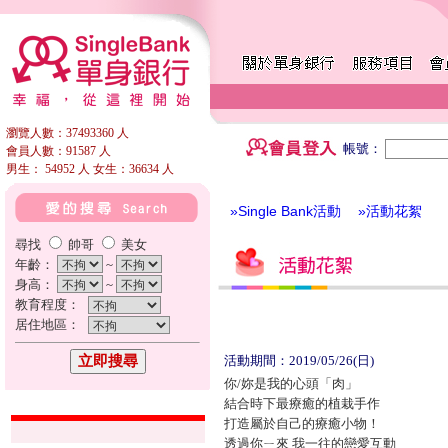
瀏覽人數：37493360 人
帳號：
會員人數：91587 人
男生： 54952 人 女生：36634 人
»Single Bank活動
»活動花絮
尋找
帥哥
美女
年齡：
~
身高：
~
教育程度：
居住地區：
活動期間：2019/05/26(日)
你/妳是我的心頭「肉」
結合時下最療癒的植栽手作
打造屬於自己的療癒小物！
透過你ㄧ來 我一往的戀愛互動